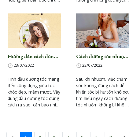
từng bước tẩy chân tóc tại
mà bất kỳ kiểu tóc nào
nhà đẹp chuẩn như Salon.
cũng cần quá trình chăm
Xem chi tiết tại đây.
sóc đúng chuẩn sau khi
tạo kiểu.
Hướng dẫn cách dùng
Cách dưỡng tóc nhuộm
dầu dưỡng tóc đúng
không bị khô đúng
23/07/2022
23/07/2022
cách
chuẩn tại nhà
Tinh dầu dưỡng tóc mang
Sau khi nhuộm, việc chăm
đến công dụng giúp tóc
sóc không đúng cách dễ
khỏe đẹp, mềm mượt. Vậy
khiến tóc bị hư tổn khô xơ,
dùng dầu dưỡng tóc đúng
tìm hiểu ngay cách dưỡng
cách ra sao, cần bao nhiêu
tóc nhuộm không bị khô.
tinh dầu cho một lần
Nhuộm tóc là cách sử
dùng? Tinh dầu dưỡng tóc
dụng các loại thuốc có tác
là những tinh chất đậm
động đến melanin trong
đặc có nguồn gốc tự nhiên
tóc, thay đổi màu tóc theo
như dầu dừa, dầu oliu, dầu
màu thuốc nhuộm.