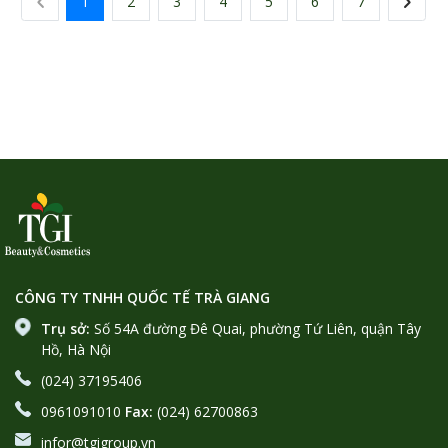
1
2
3
4
5
6
7
bưởi, dầu argan
CÔNG TY TNHH QUỐC TẾ TRÀ GIANG
Trụ sở:
Số 54A đường Đê Quai, phường Tứ Liên, quận Tây
Hồ, Hà Nội
(024) 37195406
0961091010
Fax:
(024) 62700863
infor@tgigroup.vn