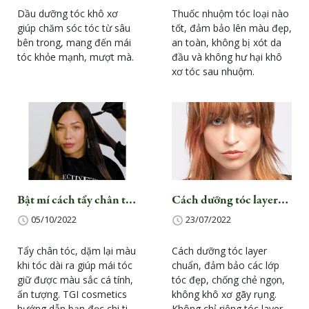
phù hợp
nào?
Dầu dưỡng tóc khô xơ
Thuốc nhuộm tóc loại nào
giúp chăm sóc tóc từ sâu
tốt, đảm bảo lên màu đẹp,
bên trong, mang đến mái
an toàn, không bị xót da
tóc khỏe mạnh, mượt mà.
đầu và không hư hại khô
xơ tóc sau nhuộm.
Bật mí cách tẩy chân tóc
Cách dưỡng tóc layer
siêu đơn giản chuẩn
vào nếp chuẩn salon tại
05/10/2022
23/07/2022
Salon tại nhà
nhà
Tẩy chân tóc, dặm lại màu
Cách dưỡng tóc layer
khi tóc dài ra giúp mái tóc
chuẩn, đảm bảo các lớp
giữ được màu sắc cá tính,
tóc đẹp, chống chẻ ngọn,
ấn tượng. TGI cosmetics
không khô xơ gãy rụng.
hướng dẫn bạn đọc chi tiết
Không chỉ riêng tóc layer