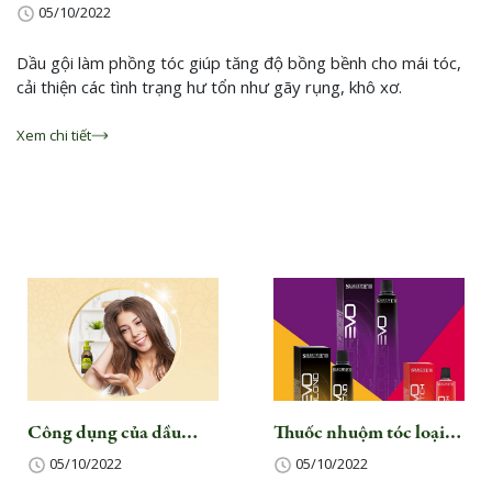
05/10/2022
Dầu gội làm phồng tóc giúp tăng độ bồng bềnh cho mái tóc,
cải thiện các tình trạng hư tổn như gãy rụng, khô xơ.
Xem chi tiết
Công dụng của dầu
Thuốc nhuộm tóc loại
dưỡng tóc và cách chọn
nào tốt và nên chọn
05/10/2022
05/10/2022
dầu dưỡng tóc khô xơ
thuốc nhuộm như thế