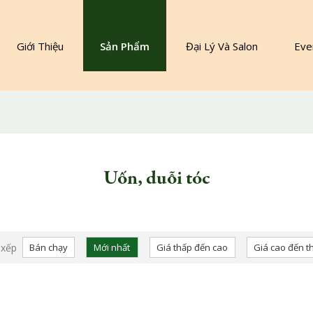
Giới Thiệu
Sản Phẩm
Đại Lý Và Salon
Eve
Sản Phẩm Chăm Sóc Tóc Nữ
Sản Phẩm Dành Cho Nam
Uốn, duỗi tóc
 xếp
Bán chạy
Mới nhất
Giá thấp đến cao
Giá cao đến t