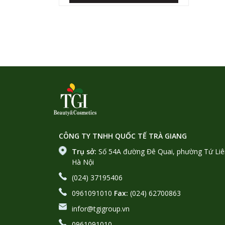
CÔNG TY TNHH QUỐC TẾ TRÀ GIANG
Trụ sở:
Số 54A đường Đê Quai, phường Tứ Liê
Hà Nội
(024) 37195406
0961091010
Fax:
(024) 62700863
infor@tgigroup.vn
0961091010