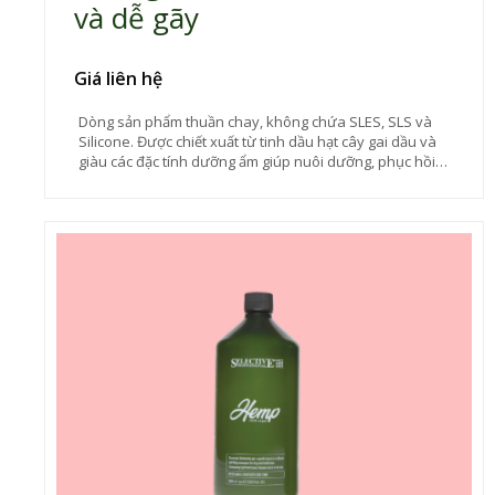
và dễ gãy
Giá liên hệ
Dòng sản phẩm thuần chay, không chứa SLES, SLS và
Silicone. Được chiết xuất từ tinh dầu hạt cây gai dầu và
giàu các đặc tính dưỡng ẩm giúp nuôi dưỡng, phục hồi
tuyệt vời dành cho tóc hư tổn. Dầu xả tăng cường dưỡng
chất cho tóc khô và yếu, đồng thời làm giảm tóc gãy rụng
mà không làm nặng tóc, luôn duy trì mức độ hydrat hóa
tuyệt vời và lâu dài