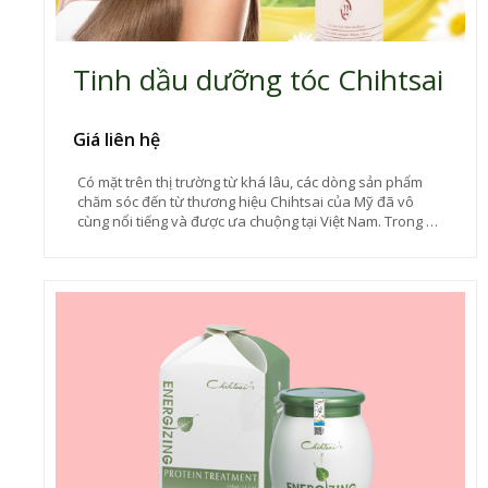
Tinh dầu dưỡng tóc Chihtsai
Giá liên hệ
Có mặt trên thị trường từ khá lâu, các dòng sản phẩm
chăm sóc đến từ thương hiệu Chihtsai của Mỹ đã vô
cùng nổi tiếng và được ưa chuộng tại Việt Nam. Trong đó
phải kể đến tinh dầu dưỡng tóc Chihtsai với công dụng
phục hồi tuyệt vời đáp ứng được nhu cầu chăm sóc cho
những mái tóc bị hư tổn do nhuộm, uốn, tạo kiểu hay
tiếp xúc ánh nắng hiện nay.