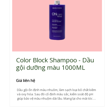
Color Block Shampoo - Dầu
gội dưỡng màu 1000ML
Giá liên hệ
Dầu gội ổn định màu nhuôm, làm sạch loại bỏ chất kiềm
và oxy hóa. Sau đó cố định màu sắc, kiểm soát độ pH
giúp bảo vệ màu nhuộm dài lâu. Mang lại cho mái tóc sự
mềm mại, mượt mà và tràn đầy sức sống