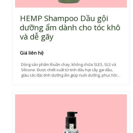
HEMP Shampoo Dầu gội
dưỡng ẩm dành cho tóc khô
và dễ gãy
Giá liên hệ
Dòng sản phẩm thuần chay, không chứa SLES, SLS và
Silicone. Được chiết xuất từ tinh dầu hạt cây gai dầu,
giàu các đặc tính dưỡng ẩm giúp nuôi dưỡng, phục hồi
tuyệt vời dành cho tóc hư tổn. Dầu gội giúp làm sạch mái
tóc một cách tinh tế, khôi phục lại sự cân bằng
hydrolipidic của da đầu đồng thời giữ ẩm sâu mang tới
một mái tóc chắc khỏe, óng mượt tràn đầy sức sống.