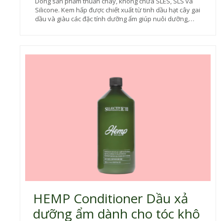
Dòng sản phẩm thuần chay, không chứa SLES, SLS và
Silicone. Kem hấp được chiết xuất từ tinh dầu hạt cây gai
dầu và giàu các đặc tính dưỡng ẩm giúp nuôi dưỡng,
phục hồi tuyệt vời dành cho tóc hư tổn. Dưỡng chất
thâm nhập sâu giúp phục hồi mức độ hydrat hóa và cấu
trúc tóc. Sản phẩm phù hợp cho tóc khô, hư tổn nặng
cần được điều trị chuyên sâu.
HEMP Conditioner Dầu xả
dưỡng ẩm dành cho tóc khô