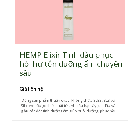
HEMP Elixir Tinh dầu phục
hồi hư tổn dưỡng ẩm chuyên
sâu
Giá liên hệ
Dòng sản phẩm thuần chay, không chứa SLES, SLS và
Silicone. Được chiết xuất từ tinh dầu hạt cây gai dầu và
giàu các đặc tính dưỡng ẩm giúp nuôi dưỡng, phục hồi
tuyệt vời dành cho tóc hư tổn. Tinh dầu củng cố và làm
mịn lớp biểu bì, cung cấp độ đàn hồi, giúp tóc bóng mượt
hơn. Rất lý tưởng để sử dụng hàng ngày và trước khi