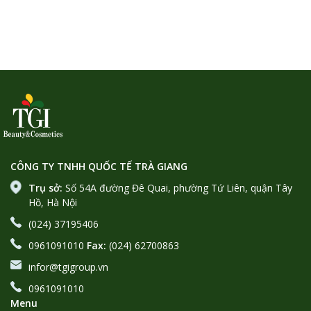
CÔNG TY TNHH QUỐC TẾ TRÀ GIANG
Trụ sở:
Số 54A đường Đê Quai, phường Tứ Liên, quận Tây
Hồ, Hà Nội
(024) 37195406
0961091010
Fax:
(024) 62700863
infor@tgigroup.vn
0961091010
Menu