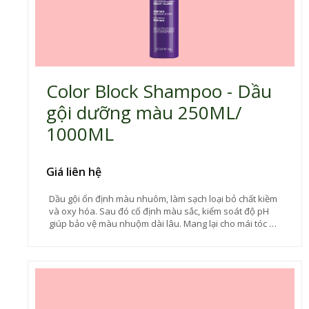
Color Block Shampoo - Dầu
gội dưỡng màu 250ML/
1000ML
Giá liên hệ
Dầu gội ổn định màu nhuôm, làm sạch loại bỏ chất kiềm
và oxy hóa. Sau đó cố định màu sắc, kiểm soát độ pH
giúp bảo vệ màu nhuộm dài lâu. Mang lại cho mái tóc sự
mềm mại, mượt mà và tràn đầy sức sống