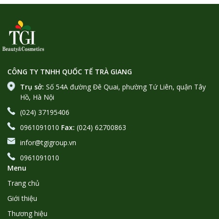
CÔNG TY TNHH QUỐC TẾ TRÀ GIANG
Trụ sở:
Số 54A đường Đê Quai, phường Tứ Liên, quận Tây
Hồ, Hà Nội
(024) 37195406
0961091010
Fax:
(024) 62700863
infor@tgigroup.vn
0961091010
Menu
Trang chủ
Giới thiệu
Thương hiệu