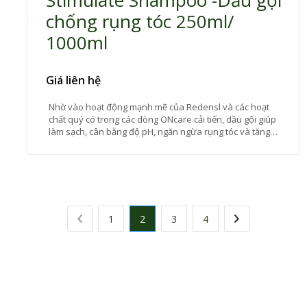
Stimulate Shampoo -Dầu gội
chống rụng tóc 250ml/
1000ml
Giá liên hệ
Nhờ vào hoạt động mạnh mẽ của Redensl và các hoạt
chất quý có trong các dòng ONcare cải tiến, dầu gội giúp
làm sạch, cân bằng độ pH, ngăn ngừa rụng tóc và tăng
cường tóc yếu. Tái tạo và làm dày sợi tóc.
1
2
3
4