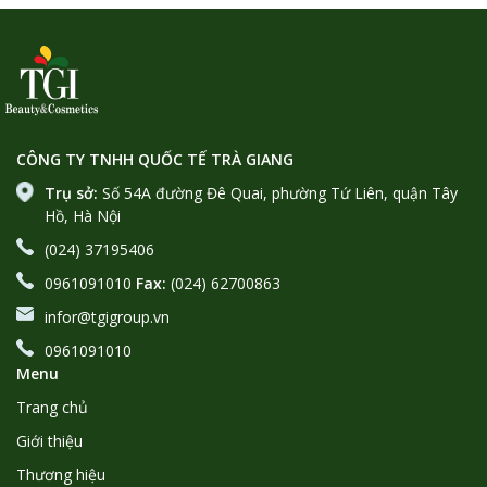
CÔNG TY TNHH QUỐC TẾ TRÀ GIANG
Trụ sở:
Số 54A đường Đê Quai, phường Tứ Liên, quận Tây
Hồ, Hà Nội
(024) 37195406
0961091010
Fax:
(024) 62700863
infor@tgigroup.vn
0961091010
Menu
Trang chủ
Giới thiệu
Thương hiệu