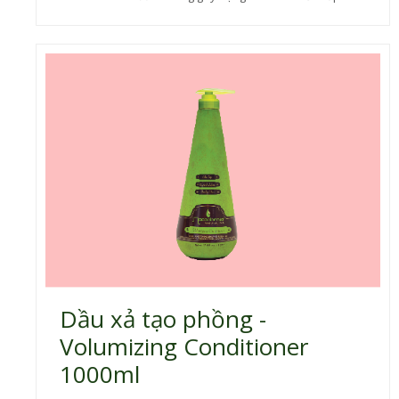
biểu bì tóc mang lại mái tóc suôn mượt, óng ả. Bảo vệ
màu cho tóc nhuộm.
Dầu xả tạo phồng -
Volumizing Conditioner
1000ml