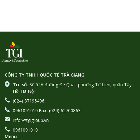
CÔNG TY TNHH QUỐC TẾ TRÀ GIANG
Trụ sở:
Số 54A đường Đê Quai, phường Tứ Liên, quận Tây
Hồ, Hà Nội
(024) 37195406
0961091010
Fax:
(024) 62700863
infor@tgigroup.vn
0961091010
Menu