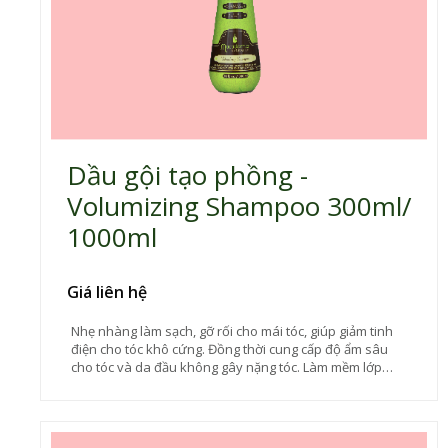
Dầu gội tạo phồng -
Volumizing Shampoo 300ml/
1000ml
Giá liên hệ
Nhẹ nhàng làm sạch, gỡ rối cho mái tóc, giúp giảm tinh
điện cho tóc khô cứng. Đồng thời cung cấp độ ẩm sâu
cho tóc và da đầu không gây nặng tóc. Làm mềm lớp
biểu bì tóc mang lại mái tóc suôn mượt, óng ả. Bảo vệ
màu cho tóc nhuộm.