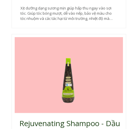
Xịt dưỡng dạng sương mịn giúp hấp thu ngay vào sợi
tóc. Giúp tóc bóng mượt, dễ vào nếp, bảo vệ màu cho
tóc nhuộm và các tác hại từ môi trường, nhiệt độ mà
không gây nặng tóc. Mùi hương quyến rũ, sang trọng.
Rejuvenating Shampoo - Dầu