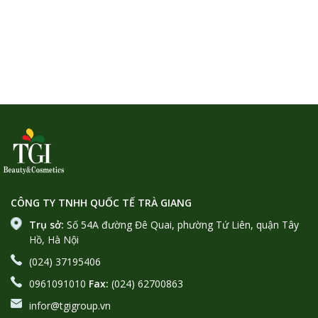
CÔNG TY TNHH QUỐC TẾ TRÀ GIANG
Trụ sở:
Số 54A đường Đê Quai, phường Tứ Liên, quận Tây
Hồ, Hà Nội
(024) 37195406
0961091010
Fax:
(024) 62700863
infor@tgigroup.vn