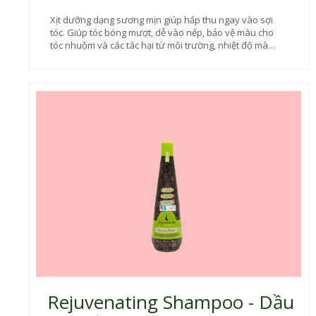
Xịt dưỡng dạng sương mịn giúp hấp thu ngay vào sợi
tóc. Giúp tóc bóng mượt, dễ vào nếp, bảo vệ màu cho
tóc nhuộm và các tác hại từ môi trường, nhiệt độ mà
không gây nặng tóc. Mùi hương quyến rũ, sang trọng.
Rejuvenating Shampoo - Dầu