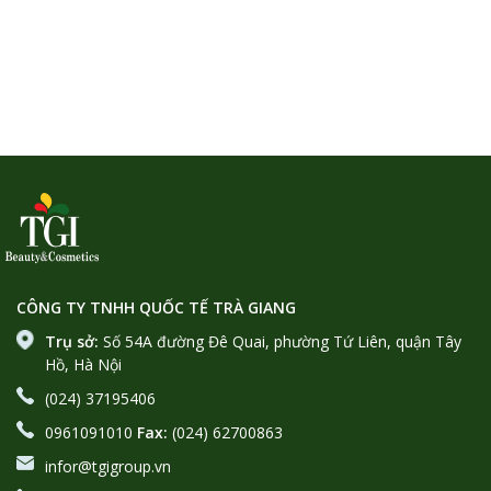
CÔNG TY TNHH QUỐC TẾ TRÀ GIANG
Trụ sở:
Số 54A đường Đê Quai, phường Tứ Liên, quận Tây
Hồ, Hà Nội
(024) 37195406
0961091010
Fax:
(024) 62700863
infor@tgigroup.vn