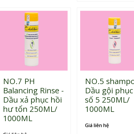
ứng được nhu cầu chăm sóc
cho những mái tóc bị hư tổn do
nhuộm, uốn, tạo kiểu hay tiếp
xúc ánh nắng hiện nay.
NO.7 PH
NO.5 shampo
Balancing Rinse -
Dầu gội phục
Dầu xả phục hồi
số 5 250ML/
hư tổn 250ML/
1000ML
1000ML
Giá liên hệ