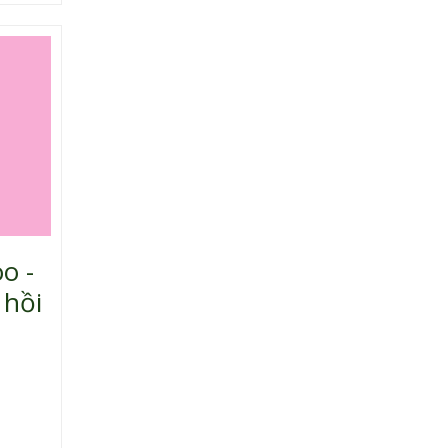
o -
 hồi