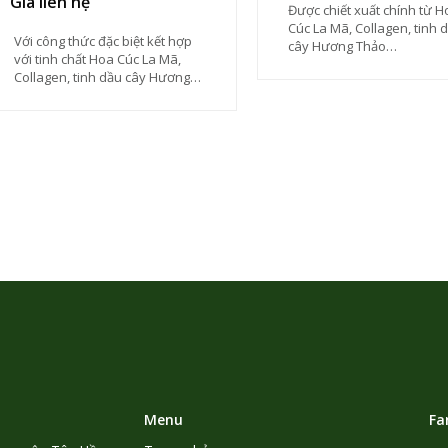
Giá liên hệ
Được chiết xuất chính từ H
Cúc La Mã, Collagen, tinh 
Với công thức đặc biệt kết hợp
cây Hương Thảo…
với tinh chất Hoa Cúc La Mã,
Collagen, tinh dầu cây Hương
Thảo, Vitamin E cung cấp
Menu
Fa