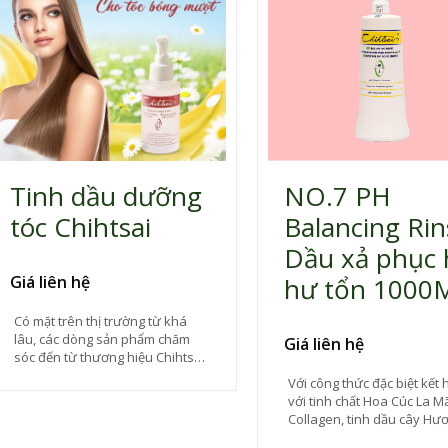
Tinh dầu dưỡng
NO.7 PH
tóc Chihtsai
Balancing Rin
Dầu xả phục 
Giá liên hệ
hư tổn 1000
Có mặt trên thị trường từ khá
lâu, các dòng sản phẩm chăm
Giá liên hệ
sóc đến từ thương hiệu Chihtsai
của Mỹ đã vô cùng nổi tiếng và
Với công thức đặc biệt kết 
được ưa chuộng tại Việt Nam.
với tinh chất Hoa Cúc La M
Trong đó phải kể đến tinh dầu
Collagen, tinh dầu cây Hư
dưỡng tóc Chihtsai với công
Thảo, Vitamin E cung cấp
dụng phục hồi tuyệt vời đáp