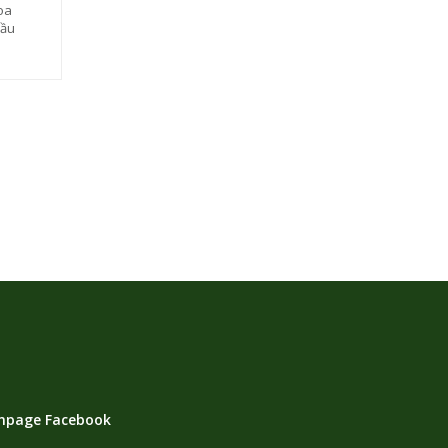
oa
dầu
npage Facebook