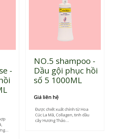
NO.5 shampoo -
se -
Dầu gội phục hồi
hồi
số 5 1000ML
ML
Giá liên hệ
Được chiết xuất chính từ Hoa
Cúc La Mã, Collagen, tinh dầu
hợp
cây Hương Thảo…
ã,
ơng