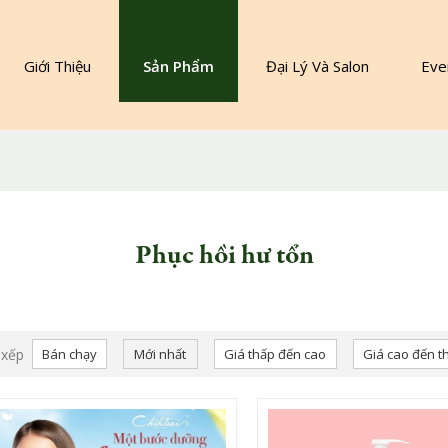
Giới Thiệu
Sản Phẩm
Đại Lý Và Salon
Eve
Sản Phẩm Chăm Sóc Tóc Nữ
Sản Phẩm Dành Cho Nam
Phục hồi hư tổn
 xếp
Bán chạy
Mới nhất
Giá thấp đến cao
Giá cao đến t