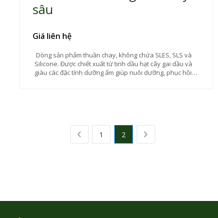
sâu
Giá liên hệ
Dòng sản phẩm thuần chay, không chứa SLES, SLS và
Silicone. Được chiết xuất từ tinh dầu hạt cây gai dầu và
giàu các đặc tính dưỡng ẩm giúp nuôi dưỡng, phục hồi
tuyệt vời dành cho tóc hư tổn. Tinh dầu củng cố và làm
mịn lớp biểu bì, cung cấp độ đàn hồi, giúp tóc bóng mượt
hơn. Rất lý tưởng để sử dụng hàng ngày và trước khi
sấy tạo kiểu tóc.
1
2