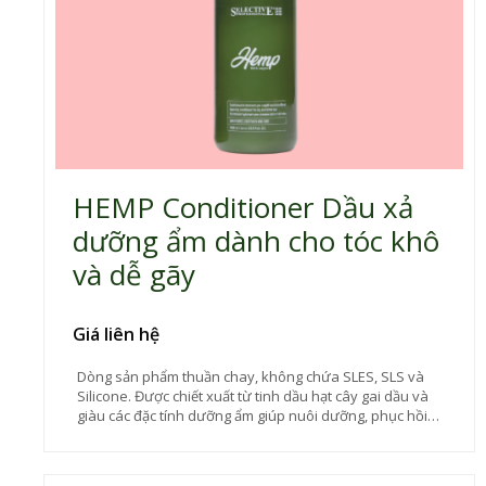
HEMP Conditioner Dầu xả
dưỡng ẩm dành cho tóc khô
và dễ gãy
Giá liên hệ
Dòng sản phẩm thuần chay, không chứa SLES, SLS và
Silicone. Được chiết xuất từ tinh dầu hạt cây gai dầu và
giàu các đặc tính dưỡng ẩm giúp nuôi dưỡng, phục hồi
tuyệt vời dành cho tóc hư tổn. Dầu xả tăng cường dưỡng
chất cho tóc khô và yếu, đồng thời làm giảm tóc gãy rụng
mà không làm nặng tóc, luôn duy trì mức độ hydrat hóa