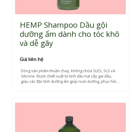
HEMP Shampoo Dầu gội
dưỡng ẩm dành cho tóc khô
và dễ gãy
Giá liên hệ
Dòng sản phẩm thuần chay, không chứa SLES, SLS và
Silicone. Được chiết xuất từ tinh dầu hạt cây gai dầu,
giàu các đặc tính dưỡng ẩm giúp nuôi dưỡng, phục hồi
tuyệt vời dành cho tóc hư tổn. Dầu gội giúp làm sạch mái
tóc một cách tinh tế, khôi phục lại sự cân bằng
hydrolipidic của da đầu đồng thời giữ ẩm sâu mang tới
một mái tóc chắc khỏe, óng mượt tràn đầy sức sống.