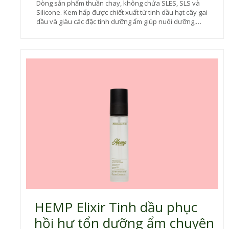
Dòng sản phẩm thuần chay, không chứa SLES, SLS và
Silicone. Kem hấp được chiết xuất từ tinh dầu hạt cây gai
dầu và giàu các đặc tính dưỡng ẩm giúp nuôi dưỡng,
phục hồi tuyệt vời dành cho tóc hư tổn. Dưỡng chất
thâm nhập sâu giúp phục hồi mức độ hydrat hóa và cấu
trúc tóc. Sản phẩm phù hợp cho tóc khô, hư tổn nặng
cần được điều trị chuyên sâu.
HEMP Elixir Tinh dầu phục
hồi hư tổn dưỡng ẩm chuyên