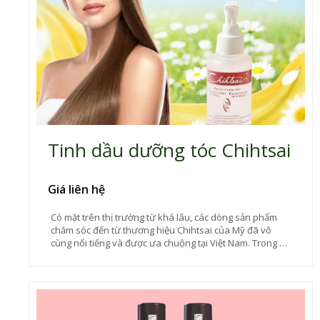
Tinh dầu dưỡng tóc Chihtsai
Giá liên hệ
Có mặt trên thị trường từ khá lâu, các dòng sản phẩm
chăm sóc đến từ thương hiệu Chihtsai của Mỹ đã vô
cùng nổi tiếng và được ưa chuộng tại Việt Nam. Trong đó
phải kể đến tinh dầu dưỡng tóc Chihtsai với công dụng
phục hồi tuyệt vời đáp ứng được nhu cầu chăm sóc cho
những mái tóc bị hư tổn do nhuộm, uốn, tạo kiểu hay
tiếp xúc ánh nắng hiện nay.