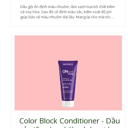
Dầu gội ổn định màu nhuôm, làm sạch loại bỏ chất kiềm
và oxy hóa. Sau đó cố định màu sắc, kiểm soát độ pH
giúp bảo vệ màu nhuộm dài lâu. Mang lại cho mái tóc sự
mềm mại, mượt mà và tràn đầy sức sống
Color Block Conditioner - Dầu