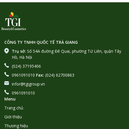
CÔNG TY TNHH QUỐC TẾ TRÀ GIANG
Trụ sở:
Số 54A đường Đê Quai, phường Tứ Liên, quận Tây
Hồ, Hà Nội
(024) 37195406
0961091010
Fax:
(024) 62700863
infor@tgigroup.vn
0961091010
Menu
Trang chủ
Giới thiệu
Thương hiệu