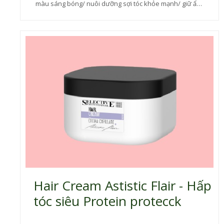
màu sáng bóng/ nuôi dưỡng sợi tóc khỏe mạnh/ giữ ẩm
sâu/ duy trì độ đàn hồi tự nhiên của mái tóc/ loại bỏ tĩnh
điện/ bảo vệ tóc khỏi hư tổn...Đồng thời, sản phẩm có
tính linh hoạt khi sử dụng cho kết quả vượt trội
Hair Cream Astistic Flair - Hấp
tóc siêu Protein protecck