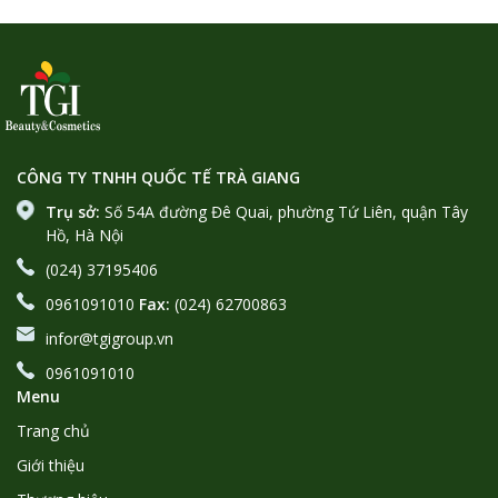
CÔNG TY TNHH QUỐC TẾ TRÀ GIANG
Trụ sở:
Số 54A đường Đê Quai, phường Tứ Liên, quận Tây
Hồ, Hà Nội
(024) 37195406
0961091010
Fax:
(024) 62700863
infor@tgigroup.vn
0961091010
Menu
Trang chủ
Giới thiệu