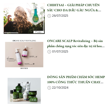
CHIHTSAI – GIẢI PHÁP CHUYÊN
SÂU CHO DA ĐẦU GÀU NGỨA &
26/07/2025
RỤNG TÓC
ONCARE SCALP Revitalizing – Bộ sản
phẩm chống rụng tóc siêu đặc trị từ hoa
01/07/2025
Mẫu Đơn
DÒNG SẢN PHẨM CHĂM SÓC HEMP
100% CÔNG THỨC THUẦN CHAY
22/10/2024
CHO MÁI TÓC ĐẸP TỰ NHIÊN