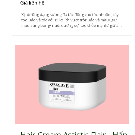
Giá liên hệ
Xịt dưỡng dạng sương đa tác động cho tóc nhuộm, tẩy
tóc. Bảo vệ tóc với 15 lợi ích vượt trội: Bảo vệ màu/ giữ
màu sáng bóng/ nuôi dưỡng sợi tóc khỏe mạnh/ giữ ẩm
sâu/ duy trì độ đàn hồi tự nhiên của mái tóc/ loại bỏ tĩnh
điện/ bảo vệ tóc khỏi hư tổn...Đồng thời, sản phẩm có
tính linh hoạt khi sử dụng cho kết quả vượt trội
Hair Cream Astistic Flair - Hấp