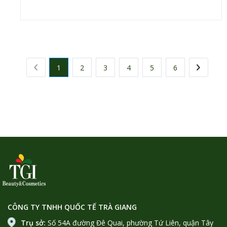
1
2
3
4
5
6
CÔNG TY TNHH QUỐC TẾ TRÀ GIANG
Trụ sở:
Số 54A đường Đê Quai, phường Tứ Liên, quận Tây